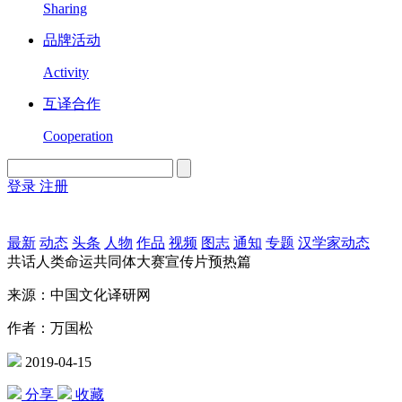
Sharing
品牌活动
Activity
互译合作
Cooperation
登录
注册
English
Version
最新
动态
头条
人物
作品
视频
图志
通知
专题
汉学家动态
共话人类命运共同体大赛宣传片预热篇
来源：中国文化译研网
作者：万国松
2019-04-15
分享
收藏