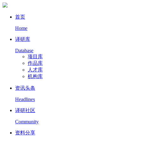
首页
Home
译研库
Database
项目库
作品库
人才库
机构库
资讯头条
Headlines
译研社区
Community
资料分享