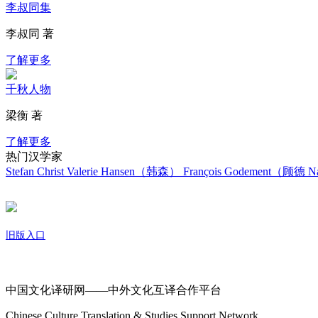
李叔同集
李叔同 著
了解更多
千秋人物
梁衡 著
了解更多
热门汉学家
Stefan Christ
Valerie Hansen（韩森）
François Godement（顾德
Na
旧版入口
关于我们
中国文化译研网——中外文化互译合作平台
Chinese Culture Translation & Studies Support Network