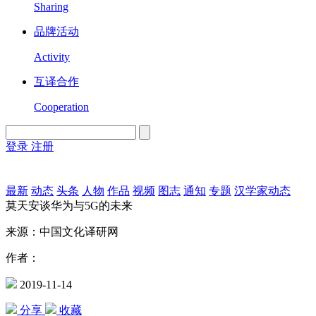
Sharing
品牌活动
Activity
互译合作
Cooperation
登录
注册
English
Version
最新
动态
头条
人物
作品
视频
图志
通知
专题
汉学家动态
莫天安谈华为与5G的未来
来源：中国文化译研网
作者：
2019-11-14
分享
收藏