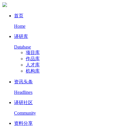
首页
Home
译研库
Database
项目库
作品库
人才库
机构库
资讯头条
Headlines
译研社区
Community
资料分享