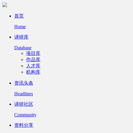
首页
Home
译研库
Database
项目库
作品库
人才库
机构库
资讯头条
Headlines
译研社区
Community
资料分享