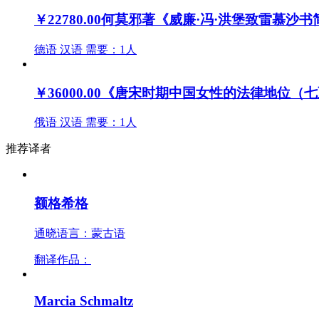
￥22780.00
何莫邪著《威廉·冯·洪堡致雷慕沙
德语
汉语
需要：1人
￥36000.00
《唐宋时期中国女性的法律地位（七
俄语
汉语
需要：1人
推荐译者
额格希格
通晓语言：蒙古语
翻译作品：
Marcia Schmaltz