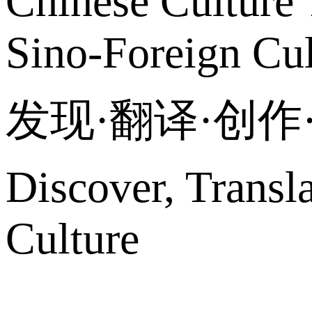
Chinese Culture 
Sino-Foreign Cul
发现·翻译·创
Discover, Transl
Culture
网站地图