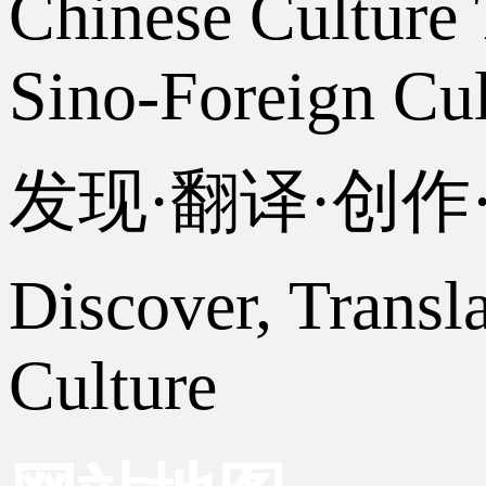
Chinese Culture 
Sino-Foreign Cul
发现·翻译·创
Discover, Transl
Culture