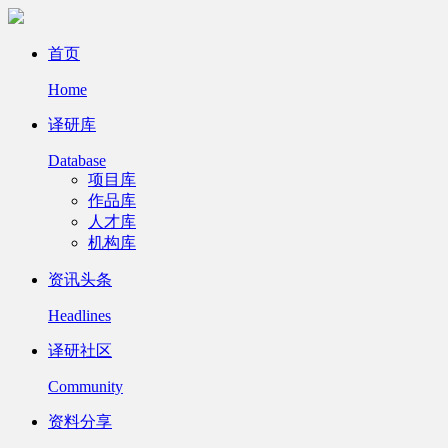
首页
Home
译研库
Database
项目库
作品库
人才库
机构库
资讯头条
Headlines
译研社区
Community
资料分享