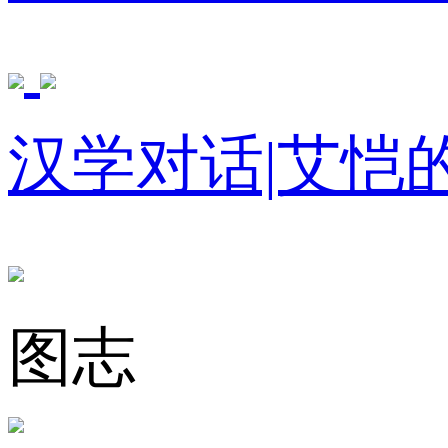
汉学对话|艾恺
图志