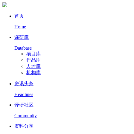
首页
Home
译研库
Database
项目库
作品库
人才库
机构库
资讯头条
Headlines
译研社区
Community
资料分享