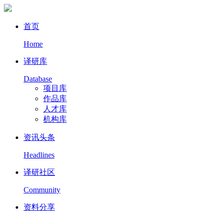
首页
Home
译研库
Database
项目库
作品库
人才库
机构库
资讯头条
Headlines
译研社区
Community
资料分享