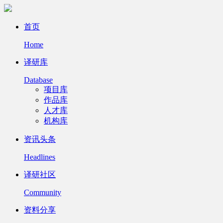
首页
Home
译研库
Database
项目库
作品库
人才库
机构库
资讯头条
Headlines
译研社区
Community
资料分享