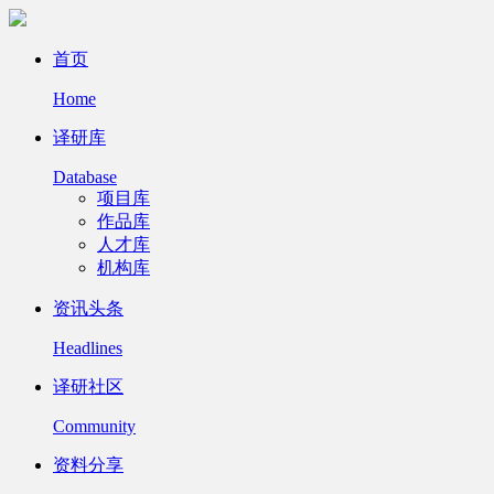
首页
Home
译研库
Database
项目库
作品库
人才库
机构库
资讯头条
Headlines
译研社区
Community
资料分享