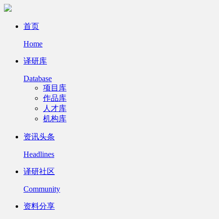
首页
Home
译研库
Database
项目库
作品库
人才库
机构库
资讯头条
Headlines
译研社区
Community
资料分享