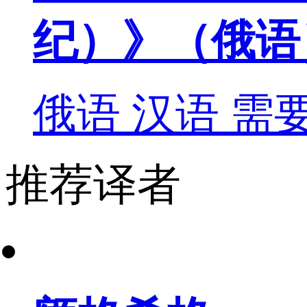
纪）》（俄语
俄语
汉语
需
推荐译者