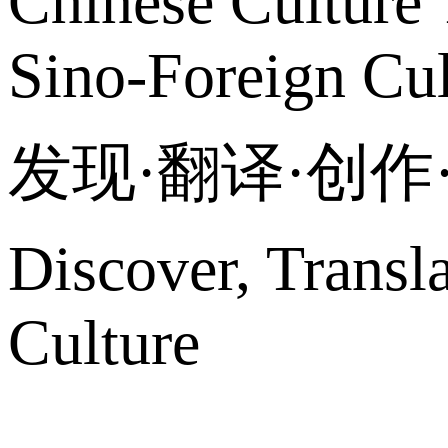
Chinese Culture 
Sino-Foreign Cul
发现·翻译·创
Discover, Transl
Culture
网站地图