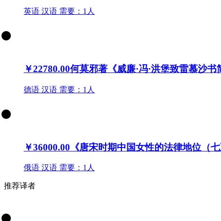
英语
汉语
需要：1人
￥22780.00
何莫邪著《威廉·冯·洪堡致雷慕沙
德语
汉语
需要：1人
￥36000.00
《唐宋时期中国女性的法律地位（七
俄语
汉语
需要：1人
推荐译者