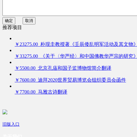
确定
取消
推荐项目
￥23275.00 朴现圭教授著《壬辰倭乱明军活动及其文物
￥33275.00 《关于〈华严经〉和中国佛教华严宗的研究
￥5500.00 北京孔庙和国子监博物馆简介翻译
￥7600.00 迪拜2020世界贸易博览会组织委员会函件
￥7700.00 马雅古诗翻译
旧版入口
关于我们