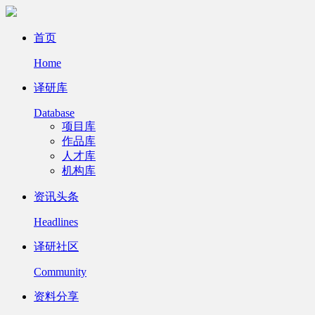
首页
Home
译研库
Database
项目库
作品库
人才库
机构库
资讯头条
Headlines
译研社区
Community
资料分享