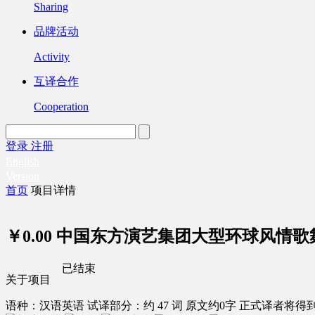
Sharing
品牌活动
Activity
互译合作
Cooperation
登录
注册
English
Version
首页
项目详情
￥0.00
中国东方演艺集团大型环球风情歌
已结束
关于项目
语种：汉语
英语
试译部分：约 47 词
原文约0字
正式译者将得到 