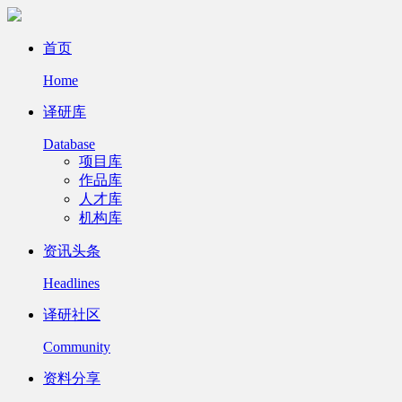
首页
Home
译研库
Database
项目库
作品库
人才库
机构库
资讯头条
Headlines
译研社区
Community
资料分享