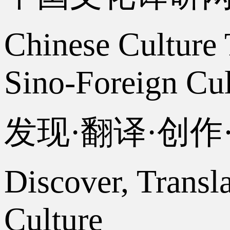
Chinese Culture 
Sino-Foreign Cul
发现·翻译·创
Discover, Transl
Culture