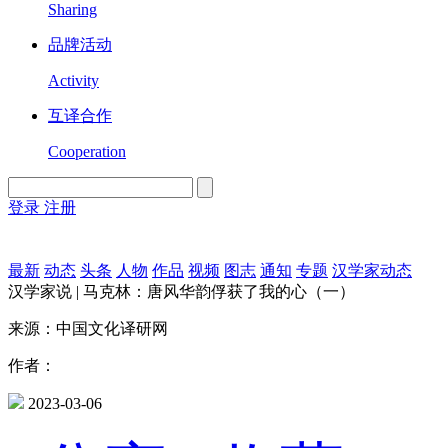
Sharing
品牌活动
Activity
互译合作
Cooperation
登录
注册
English
Version
最新
动态
头条
人物
作品
视频
图志
通知
专题
汉学家动态
汉学家说 | 马克林：唐风华韵俘获了我的心（一）
来源：中国文化译研网
作者：
2023-03-06