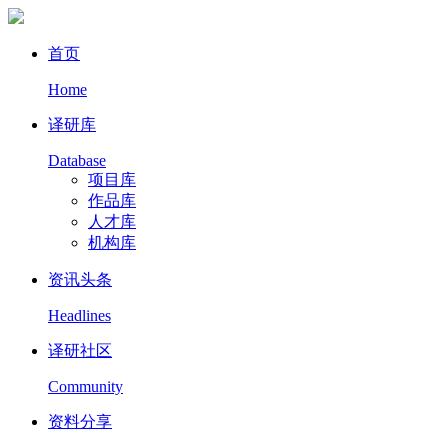
首页
Home
译研库
Database
项目库
作品库
人才库
机构库
资讯头条
Headlines
译研社区
Community
资料分享