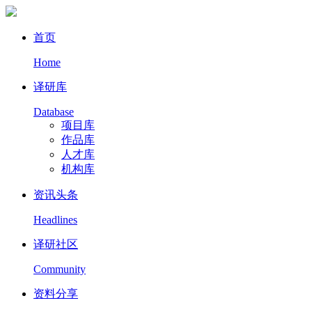
首页
Home
译研库
Database
项目库
作品库
人才库
机构库
资讯头条
Headlines
译研社区
Community
资料分享