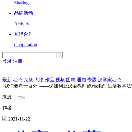
Sharing
品牌活动
Activity
互译合作
Cooperation
登录
注册
English
Version
最新
动态
头条
人物
作品
视频
图志
通知
专题
汉学家动态
“我们要考一百分”——保加利亚汉语教师施雅娜的“生活教学法
来源：cctss
作者：
2021-11-22