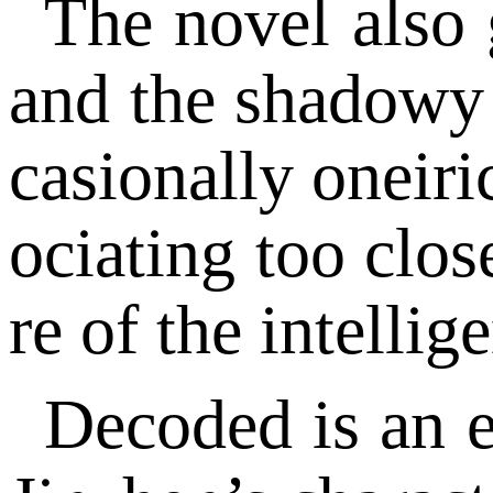
The novel also 
and the shadowy w
casionally oneiri
ociating too clos
re of the intelli
Decoded is an e