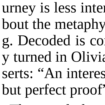
urney is less int
bout the metaphy
g. Decoded is co
y turned in Olivi
serts: “An intere
but perfect proof