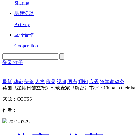
Sharing
品牌活动
Activity
互译合作
Cooperation
登录
注册
English
Version
最新
动态
头条
人物
作品
视频
图志
通知
专题
汉学家动态
英国《星期日独立报》刊载麦家《解密》书评：China in their ha
来源：CCTSS
作者：
2021-07-22