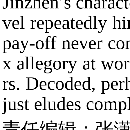
Jinzhen’s charact
vel repeatedly hi
pay-off never com
x allegory at wor
rs. Decoded, perh
just eludes compl
责任编辑：张