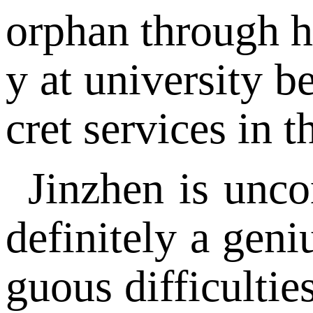
orphan through hi
y at university b
cret services in 
Jinzhen is uncon
definitely a geni
guous difficultie