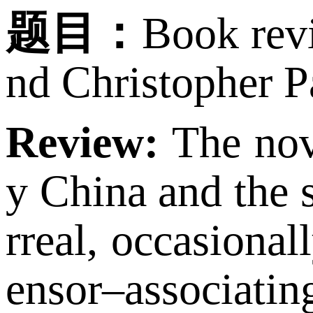
题目：
Book rev
nd Christopher P
Review:
The nov
y China and the 
rreal, occasional
ensor–associating