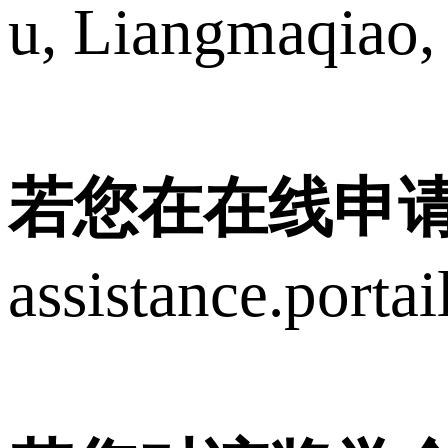
u, Liangmaqiao, 
若您在在线申
assistance.porta