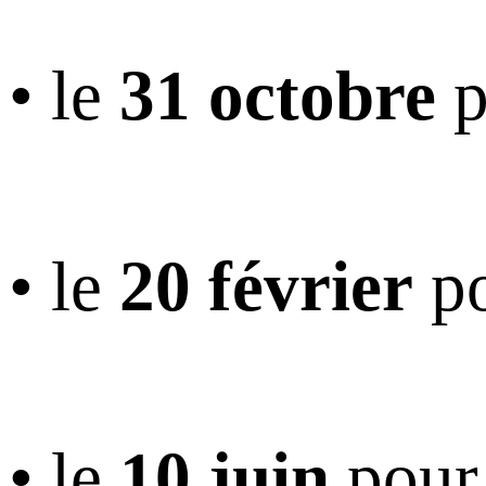
• le
31 octobre
p
• le
20 février
po
• le
10 juin
pour 