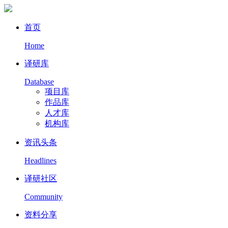
首页
Home
译研库
Database
项目库
作品库
人才库
机构库
资讯头条
Headlines
译研社区
Community
资料分享