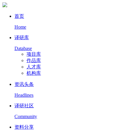
首页
Home
译研库
Database
项目库
作品库
人才库
机构库
资讯头条
Headlines
译研社区
Community
资料分享