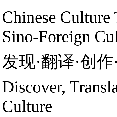
Chinese Culture 
Sino-Foreign Cul
发现·翻译·创
Discover, Transl
Culture