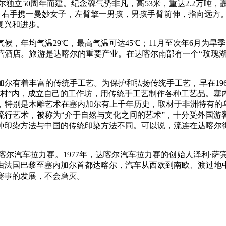
独立50周年而建。纪念碑气势非凡，高53米，重达2.2万吨
，右手携一曼妙女子，左臂擎一男孩，男孩手臂前伸，指向远方。
复兴和进步。
年均气温29℃，最高气温可达45℃；11月至次年6月为旱季
酒店。旅游是达喀尔的重要产业。在达喀尔南部有一个“玫瑰湖
着丰富的传统手工艺。为保护和弘扬传统手工艺，早在1961
艺村”内，成立自己的工作坊，用传统手工艺制作各种工艺品。塞
，特别是木雕艺术在塞内加尔有上千年历史，取材于非洲特有的乌
流行艺术，被称为“介于自然与文化之间的艺术”，十分受外国游
种印染方法与中国的传统印染方法不同。可以说，流连在达喀尔
汽车拉力赛。1977年，达喀尔汽车拉力赛的创始人泽利·萨
由法国巴黎至塞内加尔首都达喀尔，汽车从西欧到南欧、渡过地
赛事的发展，不会磨灭。