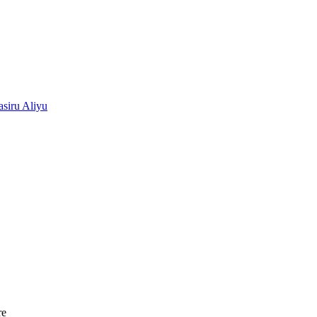
siru Aliyu
re