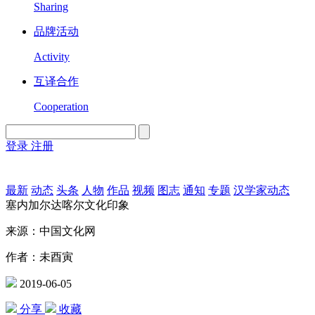
Sharing
品牌活动
Activity
互译合作
Cooperation
登录
注册
English
Version
最新
动态
头条
人物
作品
视频
图志
通知
专题
汉学家动态
塞内加尔达喀尔文化印象
来源：中国文化网
作者：未酉寅
2019-06-05
分享
收藏