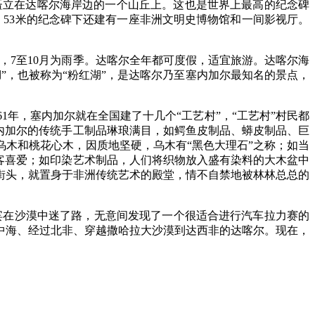
，矗立在达喀尔海岸边的一个山丘上。这也是世界上最高的纪念碑
53米的纪念碑下还建有一座非洲文明史博物馆和一间影视厅。
，7至10月为雨季。达喀尔全年都可度假，适宜旅游。达喀尔海
”，也被称为“粉红湖”，是达喀尔乃至塞内加尔最知名的景点，
年，塞内加尔就在全国建了十几个“工艺村”，“工艺村”村民都
内加尔的传统手工制品琳琅满目，如鳄鱼皮制品、蟒皮制品、巨
木和桃花心木，因质地坚硬，乌木有“黑色大理石”之称；如当
客喜爱；如印染艺术制品，人们将织物放入盛有染料的大木盆中
街头，就置身于非洲传统艺术的殿堂，情不自禁地被林林总总的
宾在沙漠中迷了路，无意间发现了一个很适合进行汽车拉力赛的
中海、经过北非、穿越撒哈拉大沙漠到达西非的达喀尔。现在，