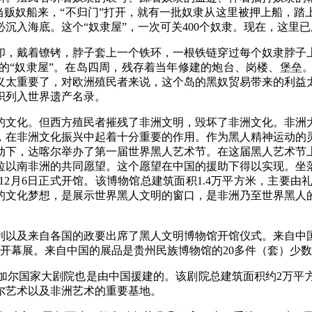
每当贩奴船来，“不归门”打开，就有一批奴隶从这里被押上船，
沉入海底。这个“奴隶屋”，一次可关400个奴隶。现在，这里已
，戴着镣铐，脖子套上一个铁环，一根铁链穿过每个奴隶脖子上
的“奴隶屋”。在岛四周，残存着当年修建的炮台、岗楼、堡垒
义太重要了，对欧洲殖民者来说，这个岛的黑奴贸易带来的利益
组织列入世界遗产名录。
文化。但西方殖民者摧残了非洲文明，毁坏了非洲文化。非洲大
，在非洲文化振兴中起着十分重要的作用。作为黑人精神运动的
推动下，达喀尔举办了第一届世界黑人艺术节。在这届黑人艺术节
以南非洲的共同愿望。这个愿望在中国的援助下得以实现。坐落在
18年12月6日正式开馆。该博物馆总建筑面积1.4万平方米，主
的文化梦想，是展示世界黑人文明的窗口，是非洲乃至世界黑人
以及来自各国的政要出席了黑人文明博物馆开馆仪式。来自中国
加了开幕展。来自中国的展品是贵州民族博物馆的20多件（套）少
大剧院也是由中国援建的。该剧院总建筑面积约2万平方米，有1
尔艺术以及非洲艺术的重要基地。