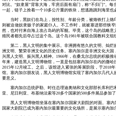
对比。“奴隶屋”背靠大海，牢房后面有扇门，称“不归门”。
一起，链子上拴着一个10多公斤重的铁块，想逃跑跳到海里也必
当时，黑奴们在岛上，按性别、年龄分类，被烙铁打上烙印
则被迫做奴隶贩子的家庭仆人。不工作时，就被塞进那些狭窄
然，也对付来自海上攻占岛屿的军舰。毕竟，这个岛的战略意
殖民者都先后夺占过这个岛。这个岛1981年被联合国教科文
第二，黑人文明的集中展示。非洲拥有悠久的文明、灿烂的
洲文明、繁荣非洲文化的历史任务。塞内加尔是非洲文化大国
兴黑人文明、振兴黑人精神。1966年，在桑戈尔总统的积极
年来，建造黑人文明博物馆，一直是包括塞内加尔在内的撒哈拉
2015年12月竣工。之后，该馆进入紧张的筹展阶段，于20
馆。塞内加尔朋友说，黑人文明博物馆实现了塞内加尔几代人
要意义。
塞内加尔总统萨勒、时任总理迪奥纳和文化部部长库利巴利
亚、尼日利亚、布基纳法索等20多个国家的500多件展品参
黑人文明博物馆坐落在塞内加尔国家大剧院的对面。塞内加尔国家
国家大剧院已成为塞内加尔最重要的文化场所，是展示塞内加