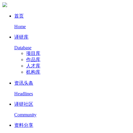
首页
Home
译研库
Database
项目库
作品库
人才库
机构库
资讯头条
Headlines
译研社区
Community
资料分享