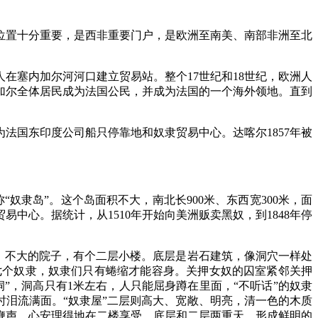
位置十分重要，是西非重要门户，是欧洲至南美、南部非洲至北
人在塞内加尔河河口建立贸易站。整个17世纪和18世纪，欧洲人
塞内加尔全体居民成为法国公民，并成为法国的一个海外领地。直到
国东印度公司船只停靠地和奴隶贸易中心。达喀尔1857年被
隶岛”。这个岛面积不大，南北长900米、东西宽300米，面
中心。据统计，从1510年开始向美洲贩卖黑奴，到1848年停
墙，不大的院子，有个二层小楼。底层是岩石建筑，像洞穴一样处
六七个奴隶，奴隶们只有蜷缩才能容身。关押女奴的囚室紧邻关押
”，洞高只有1米左右，人只能屈身蹲在里面，“不听话”的奴隶
时泪流满面。“奴隶屋”二层则高大、宽敞、明亮，清一色的木质
鞭声，心安理得地在二楼享受。底层和二层两重天，形成鲜明的