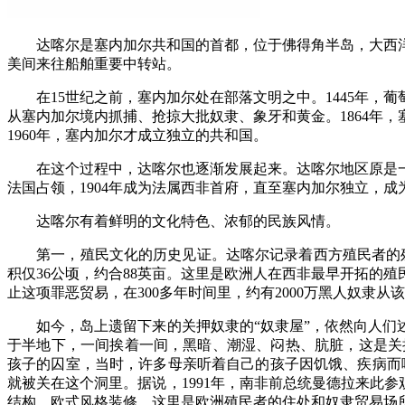
达喀尔是塞内加尔共和国的首都，位于佛得角半岛，大西
美间来往船舶重要中转站。
在15世纪之前，塞内加尔处在部落文明之中。1445年，葡萄
从塞内加尔境内抓捕、抢掠大批奴隶、象牙和黄金。1864年，
1960年，塞内加尔才成立独立的共和国。
在这个过程中，达喀尔也逐渐发展起来。达喀尔地区原是一个
法国占领，1904年成为法属西非首府，直至塞内加尔独立，
达喀尔有着鲜明的文化特色、浓郁的民族风情。
第一，殖民文化的历史见证。达喀尔记录着西方殖民者的残暴和
积仅36公顷，约合88英亩。这里是欧洲人在西非最早开拓的殖
止这项罪恶贸易，在300多年时间里，约有2000万黑人奴隶从
如今，岛上遗留下来的关押奴隶的“奴隶屋”，依然向人们述说
于半地下，一间挨着一间，黑暗、潮湿、闷热、肮脏，这是关押
孩子的囚室，当时，许多母亲听着自己的孩子因饥饿、疾病而啼
就被关在这个洞里。据说，1991年，南非前总统曼德拉来此
结构，欧式风格装修，这里是欧洲殖民者的住处和奴隶贸易场