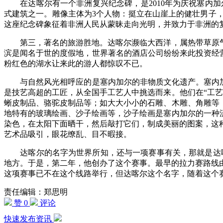
在达喀尔有一个非洲复兴纪念碑，是2010年为庆祝塞内加尔
式建筑之一。雕像主体为3个人物：挺立在山崖上的健壮男子
这座纪念碑象征着非洲人民从蒙昧走向光明，并致力于非洲的
第三，著名的旅游胜地。达喀尔濒临大西洋，属热带草原气候，
滨是闻名于世的度假地，世界著名的酒店公司纷纷来此投资经营
粉红色的湖水让来此的游人都惊叹不已。
与自然风光相呼应的是塞内加尔的非物质文化遗产。塞内加尔有
是技艺高超的工匠，从全国手工艺人中挑选而来。他们在“工
蜥皮制品、骆驼皮制品等；如大大小小的石雕、木雕、角雕等
地特有的玻璃绘画、沙子绘画等，沙子绘画是塞内加尔的一种
染色，在太阳下面晒干，然后敲打它们，制成美丽的图案，这
艺术品吸引，眼花缭乱、目不暇接。
达喀尔的名字为世界所知，还与一项赛事有关，那就是达喀尔
地方。于是，第二年，他创办了这个赛事。最早的拉力赛路线
这项赛事已不在这个线路举行，但达喀尔这个名字，随着这个
责任编辑：郑思明
赞 0
评论
快速发布资讯