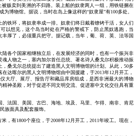
踏上被贩卖到美洲的不归路。装上船的奴隶两人一组，用铁链捆在
成为博物馆。据说，当时在岛上像这样的“奴隶屋”有100多处。
的铁环，将奴隶串成一排。奴隶们终日戴着镣铐干活，女人们
。可以想见，这个岛当时处在严格的警戒下，防止黑奴逃跑，当
太丰厚了，必须重兵把守。据记载，当年，葡、荷、英、法等国
陆各个国家相继独立后，在发展经济的同时，也有一个振兴非
灵魂人物之一，塞内加尔首任总统、著名诗人桑戈尔积极推动振
上，桑戈尔总统提出了建造黑人文明博物馆的计划。从此，50多
达喀尔的黑人文明博物馆由中国援建，于2013年12月开工，
要由礼仪大厅、展厅、报告厅和藏品库房组成，是西非洲最大的博物
的精神圣殿，对于促进不同文明交流、促进塞中文化交往具有重
、法国、美国、古巴、海地、埃及、马里、乍得、南非、肯尼
数民族面具及配套服饰。
800个座位，于2008年12月开工，2011年竣工。现在，