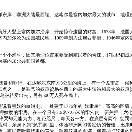
洋东岸，非洲大陆最西端。达喀尔是塞内加尔最大的城市，地理
牙人登上塞内加尔沿岸，开始掠夺这里的财富。1638年，法国
塞内加尔沦为法国殖民地，1909年划入法属西非洲，1946年
小渔村，因其地理位置重要受到殖民者的青睐，17世纪初成为法
成为塞内加尔共和国首都。
罪行。在达喀尔东南方3公里的海上，有一个戈雷岛，俗称“奴
民点之一，是罪恶的奴隶贸易在西非的最大中转站和最大的奴隶贸易
该岛被转卖出去，另有500万人死在岛上。
着黑奴的血泪史。一处建于1776年的“奴隶屋”，高高的围
奴隶的牢房。在一个只有2.6米×2.6米的牢穴内，要关押十
哭却无能为力，相距咫尺，却天各一方。在底层有两个“惩罚洞
参观时，亲身下到“惩罚洞”里，体验非洲同胞曾经历的苦难，出来
所。殖民者听着奴隶的哀号、踩着奴隶的血迹、伴着抽打奴隶的