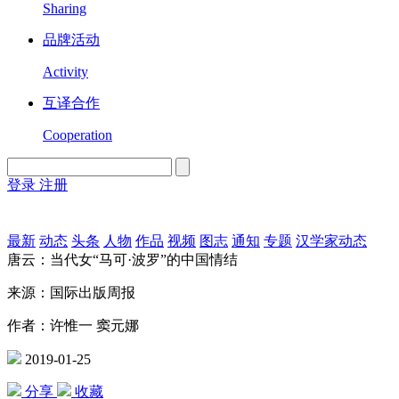
Sharing
品牌活动
Activity
互译合作
Cooperation
登录
注册
English
Version
最新
动态
头条
人物
作品
视频
图志
通知
专题
汉学家动态
唐云：当代女“马可·波罗”的中国情结
来源：国际出版周报
作者：许惟一 窦元娜
2019-01-25
分享
收藏