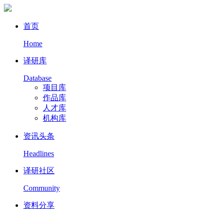
首页
Home
译研库
Database
项目库
作品库
人才库
机构库
资讯头条
Headlines
译研社区
Community
资料分享