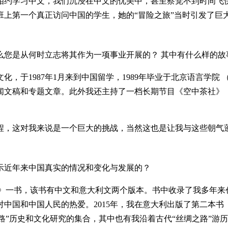
约学习中文，我们沉浸在中文的优美中，甚至察觉不到时间飞快
上第一个真正访问中国的学生，她的“冒险之旅”当时引发了巨
您是从何时立志将其作为一项事业开展的？ 其中有什么样的故
，于1987年1月来到中国留学，1989年毕业于北京语言学院
闻文稿和专题文章。此外我还主持了一档长期节目《空中茶社》（
，这对我来说是一个巨大的挑战，当然这也是让我与这些朝气
近年来中国真实的情况和变化与发展的？
志》一书，该书有中文和意大利文两个版本。书中收录了我多年来
人民的热爱。2015年，我在意大利出版了第二本书《发现丝绸之路： 从
）。这本书是我关于“丝绸之路”历史和文化研究的集合，其中也有我沿着古代