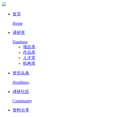
首页
Home
译研库
Database
项目库
作品库
人才库
机构库
资讯头条
Headlines
译研社区
Community
资料分享