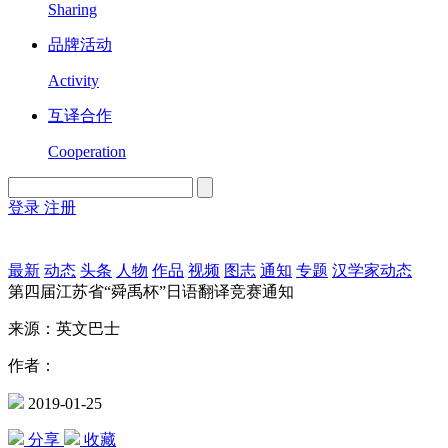
Sharing
品牌活动
Activity
互译合作
Cooperation
登录
注册
English
Version
最新
动态
头条
人物
作品
视频
图志
通知
专题
汉学家动态
第四届江苏省“舜禹杯”日语翻译竞赛通知
来源：英文巴士
作者：
2019-01-25
分享
收藏