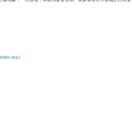
index.asp
）