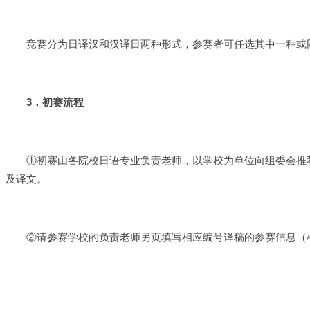
竞赛分为日译汉和汉译日两种形式，参赛者可任选其中一种或
3
．初赛流程
①初赛由各院校日语专业负责老师，以学校为单位向组委会推荐
及译文。
②请参赛学校的负责老师另页填写相应编号译稿的参赛信息（格式参考附