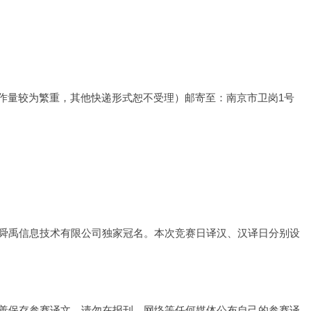
工作量较为繁重，其他快递形式恕不受理）邮寄至：南京市卫岗1号
舜禹信息技术有限公司独家冠名。本次竞赛日译汉、汉译日分别设
善保存参赛译文，请勿在报刊、网络等任何媒体公布自己的参赛译