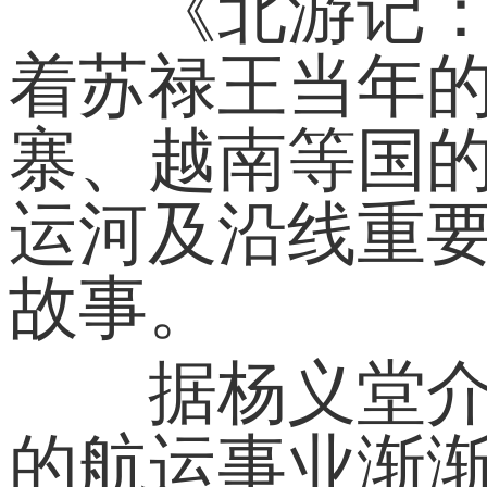
《北游记：苏
着苏禄王当年
寨、越南等国
运河及沿线重
故事。
据杨义堂介绍
的航运事业渐渐