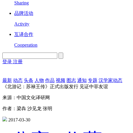
Sharing
品牌活动
Activity
互译合作
Cooperation
登录
注册
English
Version
最新
动态
头条
人物
作品
视频
图志
通知
专题
汉学家动态
《北游记：苏禄王传》正式出版发行 见证中菲友谊
来源：中国文化译研网
作者：梁犇 沙见龙 张明
2017-03-30