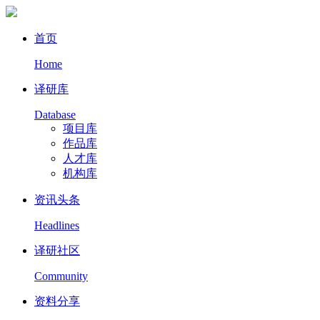
首页
Home
译研库
Database
项目库
作品库
人才库
机构库
资讯头条
Headlines
译研社区
Community
资料分享