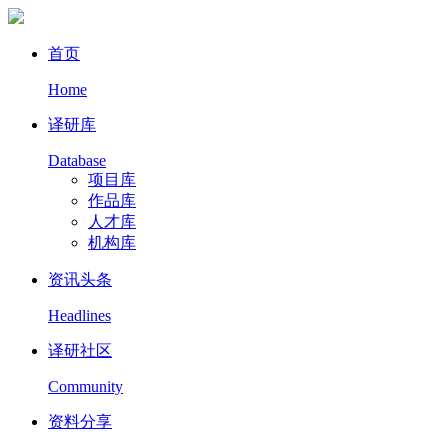
首页
Home
译研库
Database
项目库
作品库
人才库
机构库
资讯头条
Headlines
译研社区
Community
资料分享