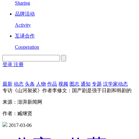
Sharing
品牌活动
Activity
互译合作
Cooperation
登录
注册
English
Version
最新
动态
头条
人物
作品
视频
图志
通知
专题
汉学家动态
专访《山河袈裟》作者李修文：国产剧是强于日剧和韩剧的
来源：澎湃新闻网
作者：臧继贤
2017-03-06