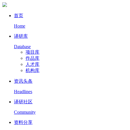
首页
Home
译研库
Database
项目库
作品库
人才库
机构库
资讯头条
Headlines
译研社区
Community
资料分享