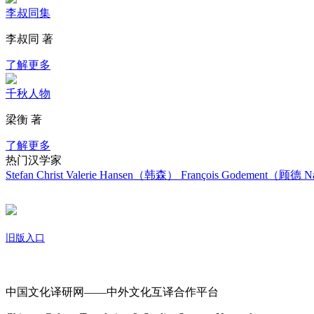
李叔同集
李叔同 著
了解更多
千秋人物
梁衡 著
了解更多
热门汉学家
Stefan Christ
Valerie Hansen（韩森）
François Godement（顾德
Na
旧版入口
关于我们
中国文化译研网——中外文化互译合作平台