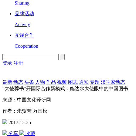
Sharing
品牌活动
Activity
互译合作
Cooperation
登录
注册
English
Version
最新
动态
头条
人物
作品
视频
图志
通知
专题
汉学家动态
“大使荐书”开国际合作新模式：鲍达尔大使眼中的中国图书
来源：中国文化译研网
作者：朱贺芳 万国松
2017-12-25
分享
收藏