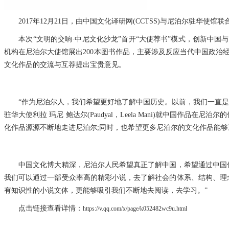
2017年12月21日，由中国文化译研网(CCTSS)与尼泊尔驻华使
本次“文明的交响·中尼文化沙龙”首开“大使荐书”模式，创新中国
机构在尼泊尔大使馆展出200本图书作品，主要涉及反应当代中国政治经济发
文化作品的交流与互荐提出宝贵意见。
“作为尼泊尔人，我们希望更好地了解中国历史。以前，我们一直是通
驻华大使利拉 玛尼 鲍达尔(Paudyal，Leela Mani)就中
化作品源源不断地走进尼泊尔;同时，也希望更多尼泊尔的文化作品能够
中国文化博大精深，尼泊尔人民希望真正了解中国，希望通过中国优
我们可以通过一部受众率高的精彩小说，去了解社会的体系、结构、理念
有知识性的小说文体，更能够吸引我们不断地去阅读，去学习。”
点击链接查看详情：
https://v.qq.com/x/page/k052482wc9u.html