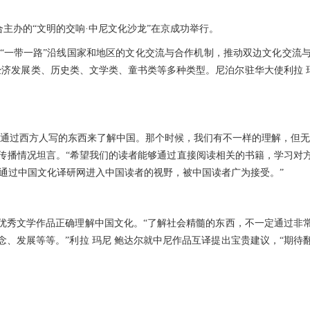
馆联合主办的“文明的交响·中尼文化沙龙”在京成功举行。
与“一带一路”沿线国家和地区的文化交流与合作机制，推动双边文化交流
展类、历史类、文学类、童书类等多种类型。尼泊尔驻华大使利拉 玛尼 鲍达尔(
过西方人写的东西来了解中国。那个时候，我们有不一样的理解，但无
国作品在尼泊尔的传播情况坦言。“希望我们的读者能够通过直接阅读相关的书籍
通过中国文化译研网进入中国读者的视野，被中国读者广为接受。”
秀文学作品正确理解中国文化。“了解社会精髓的东西，不一定通过非常
、发展等等。”利拉 玛尼 鲍达尔就中尼作品互译提出宝贵建议，“期