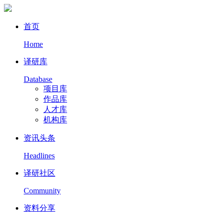
首页
Home
译研库
Database
项目库
作品库
人才库
机构库
资讯头条
Headlines
译研社区
Community
资料分享