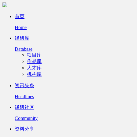
首页
Home
译研库
Database
项目库
作品库
人才库
机构库
资讯头条
Headlines
译研社区
Community
资料分享