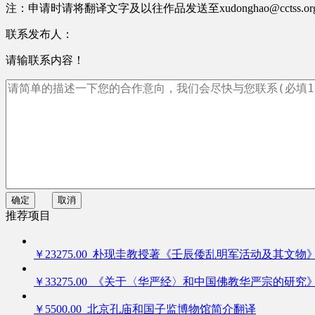
注：申请时请将翻译文字及以往作品发送至xudonghao@cctss.
联系发布人：
请输联系内容！
确定
取消
推荐项目
￥23275.00 朴现圭教授著《壬辰倭乱明军活动及其文物
￥33275.00 《关于〈华严经〉和中国佛教华严宗的研究
￥5500.00 北京孔庙和国子监博物馆简介翻译