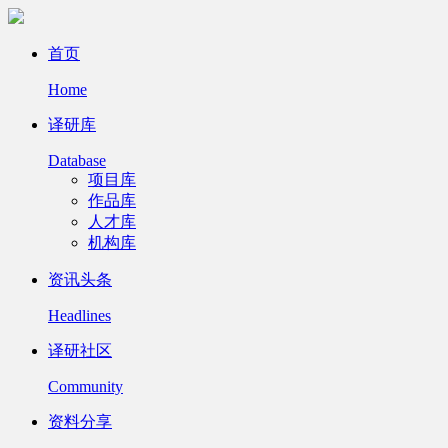
首页
Home
译研库
Database
项目库
作品库
人才库
机构库
资讯头条
Headlines
译研社区
Community
资料分享