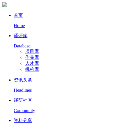
首页
Home
译研库
Database
项目库
作品库
人才库
机构库
资讯头条
Headlines
译研社区
Community
资料分享