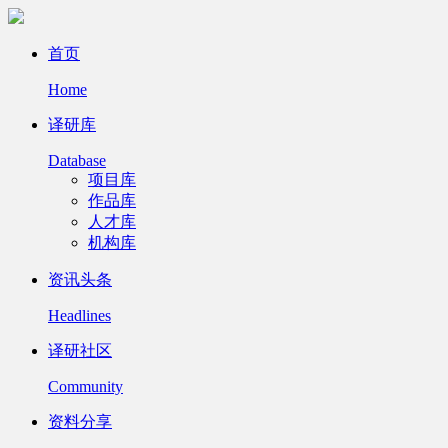
首页
Home
译研库
Database
项目库
作品库
人才库
机构库
资讯头条
Headlines
译研社区
Community
资料分享