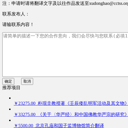
注：申请时请将翻译文字及以往作品发送至xudonghao@cctss.
联系发布人：
请输联系内容！
确定
取消
推荐项目
￥23275.00 朴现圭教授著《壬辰倭乱明军活动及其文物
￥33275.00 《关于〈华严经〉和中国佛教华严宗的研究
￥5500.00 北京孔庙和国子监博物馆简介翻译