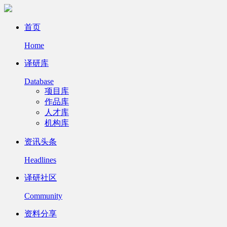
首页
Home
译研库
Database
项目库
作品库
人才库
机构库
资讯头条
Headlines
译研社区
Community
资料分享