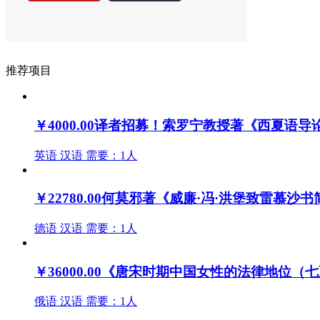
推荐项目
￥4000.00
译者招募！索罗宁教授著《西夏语导
英语
汉语
需要：1人
￥22780.00
何莫邪著《威廉·冯·洪堡致雷慕沙
德语
汉语
需要：1人
￥36000.00
《唐宋时期中国女性的法律地位（七
俄语
汉语
需要：1人