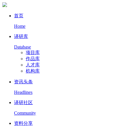
首页
Home
译研库
Database
项目库
作品库
人才库
机构库
资讯头条
Headlines
译研社区
Community
资料分享