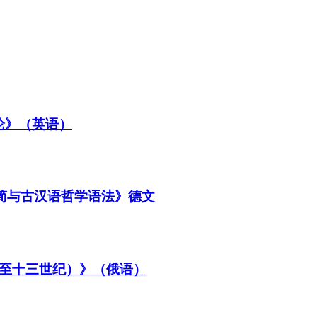
论》（英语）
书简与古汉语哲学语法》德文
至十三世纪）》（俄语）