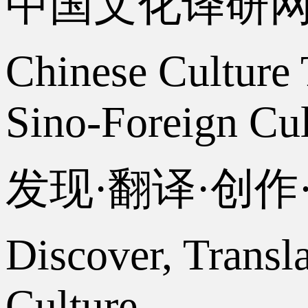
中国文化译研
Chinese Culture 
Sino-Foreign Cul
发现·翻译·创
Discover, Transl
Culture