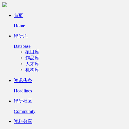
首页
Home
译研库
Database
项目库
作品库
人才库
机构库
资讯头条
Headlines
译研社区
Community
资料分享