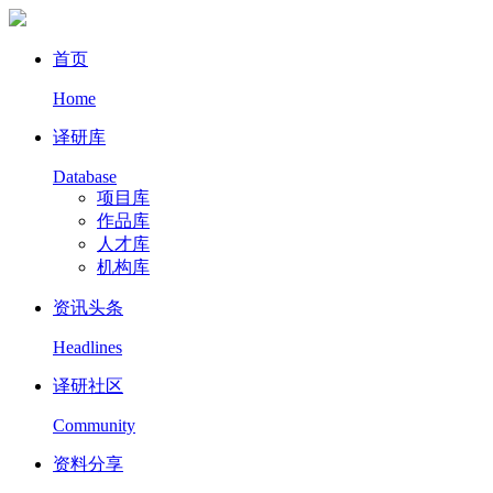
首页
Home
译研库
Database
项目库
作品库
人才库
机构库
资讯头条
Headlines
译研社区
Community
资料分享