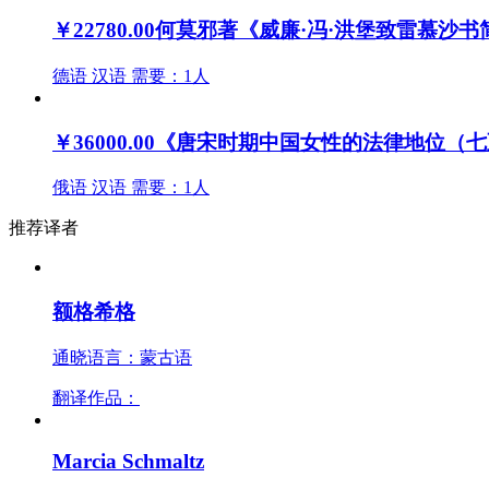
￥22780.00
何莫邪著《威廉·冯·洪堡致雷慕沙
德语
汉语
需要：1人
￥36000.00
《唐宋时期中国女性的法律地位（七
俄语
汉语
需要：1人
推荐译者
额格希格
通晓语言：蒙古语
翻译作品：
Marcia Schmaltz