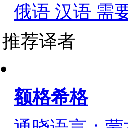
俄语
汉语
需
推荐译者
额格希格
通晓语言：蒙