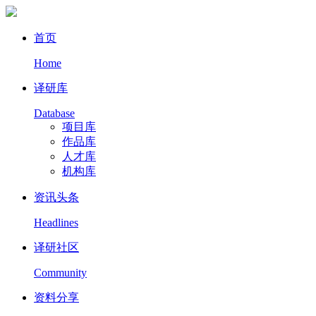
首页
Home
译研库
Database
项目库
作品库
人才库
机构库
资讯头条
Headlines
译研社区
Community
资料分享