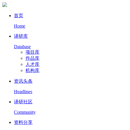
首页
Home
译研库
Database
项目库
作品库
人才库
机构库
资讯头条
Headlines
译研社区
Community
资料分享