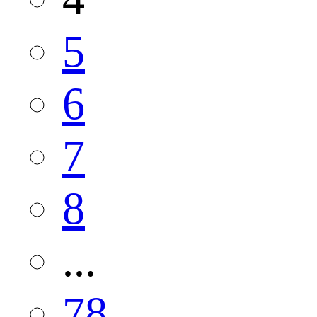
5
6
7
8
...
78