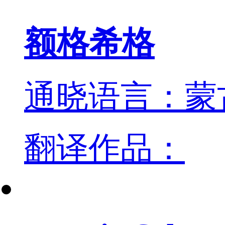
额格希格
通晓语言：蒙
翻译作品：