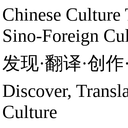
Chinese Culture 
Sino-Foreign Cul
发现·翻译·创
Discover, Transl
Culture