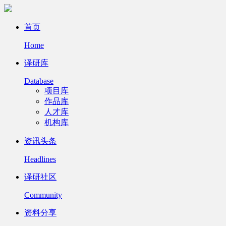
首页
Home
译研库
Database
项目库
作品库
人才库
机构库
资讯头条
Headlines
译研社区
Community
资料分享