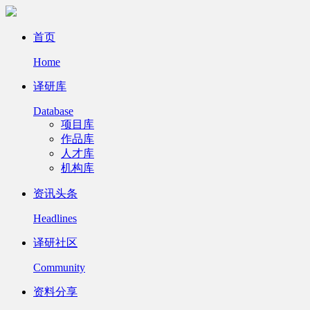
首页
Home
译研库
Database
项目库
作品库
人才库
机构库
资讯头条
Headlines
译研社区
Community
资料分享