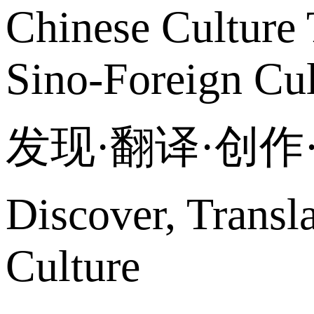
Chinese Culture 
Sino-Foreign Cul
发现·翻译·创
Discover, Transl
Culture