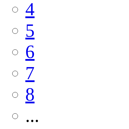
4
5
6
7
8
...