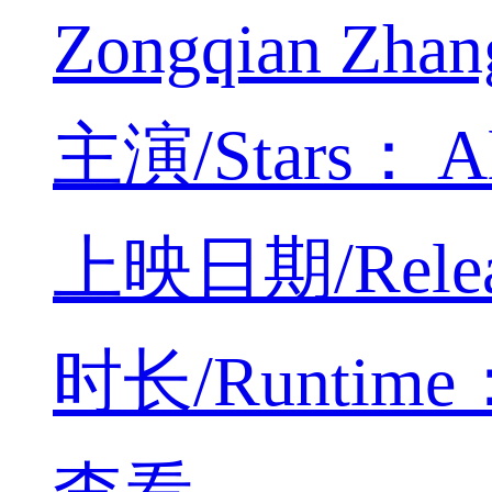
Zongqian Zhan
主演/Stars： All
上映日期/Releas
时长/Runtime