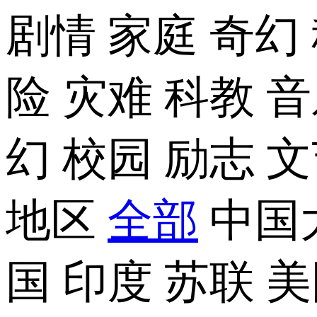
剧情
家庭
奇幻
险
灾难
科教
音
幻
校园
励志
文
地区
全部
中国
国
印度
苏联
美