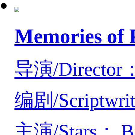
Memories 
导演/Director：
编剧/Scriptwrit
主演/Stars： Bin