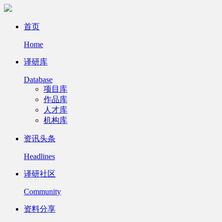
首页
Home
译研库
Database
项目库
作品库
人才库
机构库
资讯头条
Headlines
译研社区
Community
资料分享