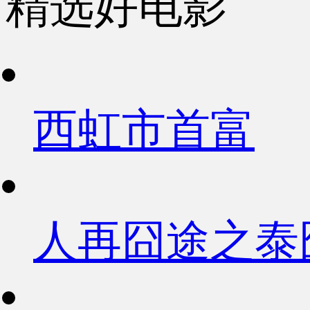
精选好电影
西虹市首富
人再囧途之泰