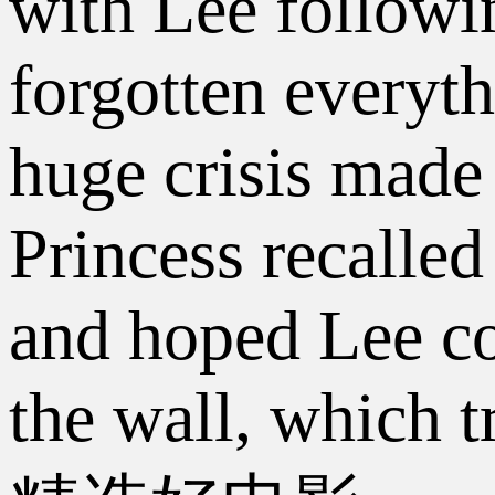
with Lee followi
forgotten everyth
huge crisis made 
Princess recalled
and hoped Lee co
the wall, which 