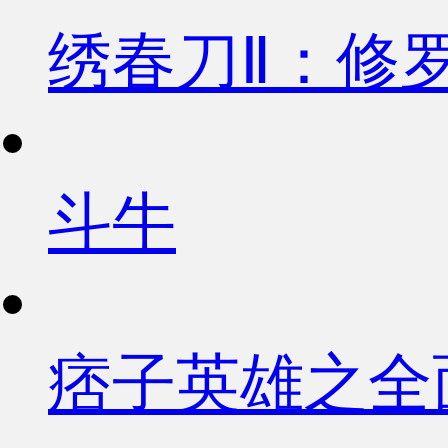
绣春刀Ⅱ：修
斗牛
痞子英雄之全