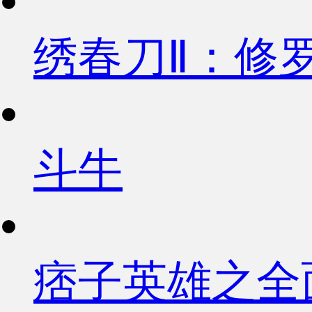
绣春刀Ⅱ：修
斗牛
痞子英雄之全