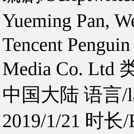
Yueming Pan, We
Tencent Penguin
Media Co. Ltd
类
中国大陆
语言/
2019/1/21
时长/Ru