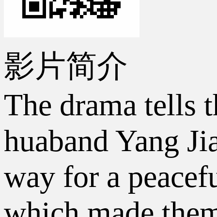
影片简介
The drama tells t
huaband Yang Jia
way for a peacef
which made them 