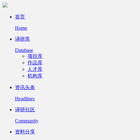
首页
Home
译研库
Database
项目库
作品库
人才库
机构库
资讯头条
Headlines
译研社区
Community
资料分享