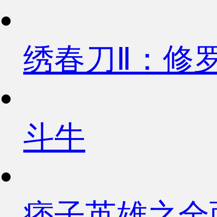
绣春刀Ⅱ：修
斗牛
痞子英雄之全