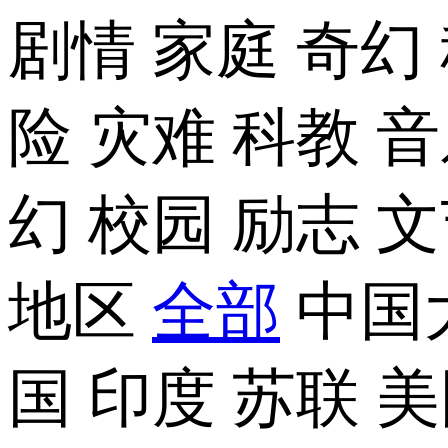
剧情
家庭
奇幻
险
灾难
科教
音
幻
校园
励志
文
地区
全部
中国
国
印度
苏联
美