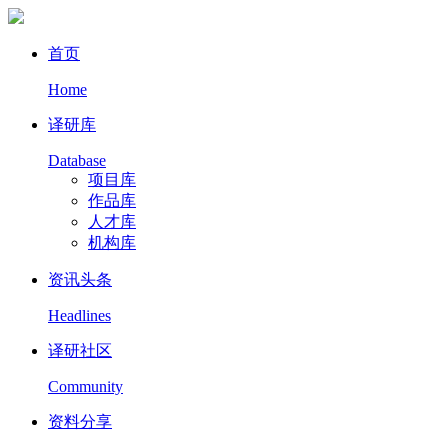
首页
Home
译研库
Database
项目库
作品库
人才库
机构库
资讯头条
Headlines
译研社区
Community
资料分享