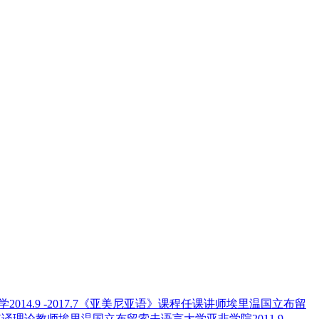
2014.9 -2017.7《亚美尼亚语》课程任课讲师埃里温国立布留
口译笔译理论教师埃里温国立布留索夫语言大学亚非学院2011.9-