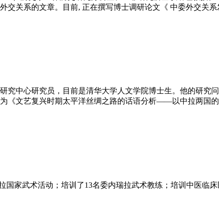
关系的文章。目前, 正在撰写博士调研论文《 中委外交关系发展史
研究中心研究员，目前是清华大学人文学院博士生。他的研究问
为《文艺复兴时期太平洋丝绸之路的话语分析——以中拉两国的
济与法律翻译领域。
委内瑞拉国家武术活动；培训了13名委内瑞拉武术教练；培训中医