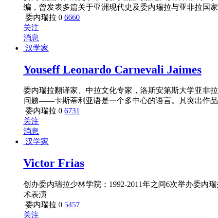
编，曾发表多篇关于亚洲现代史及委内瑞拉与亚非拉国家外交
委内瑞拉
0
6660
关注
消息
汉学家
Youseff Leonardo Carnevali Jaimes
委内瑞拉翻译家、中拉文化专家，洛斯安第斯大学亚非拉
问题——卡斯蒂利亚语是一个多中心的语言。其突出作品
美洲国际关系的干预》。其学术背景涵盖文化、政治，经
委内瑞拉
0
6731
关注
消息
汉学家
Victor Frias
创办委内瑞拉少林学院；1992-2011年之间6次举办
术表演
委内瑞拉
0
5457
关注