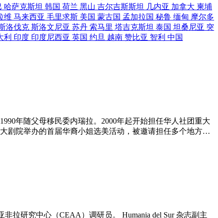
巴
哈萨克斯坦
韩国
荷兰
黑山
吉尔吉斯斯坦
几内亚
加拿大
柬埔
拉维
马来西亚
毛里求斯
美国
蒙古国
孟加拉国
秘鲁
缅甸
摩尔多
斯洛伐克
斯洛文尼亚
苏丹
索马里
塔吉克斯坦
泰国
坦桑尼亚
突
大利
印度
印度尼西亚
英国
约旦
越南
赞比亚
智利
中国
990年随父母移民委内瑞拉。2000年起开始担任华人社团重大
家大剧院举办的首届华裔小姐选美活动，被邀请担任多个地方选
e editor-in-chief and general translation dir
心（CEAA）调研员。 Humania del Sur 杂志副主