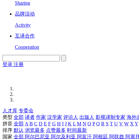
Sharing
品牌活动
Activity
互译合作
Cooperation
登录
注册
English
Version
人才库
专委会
类型
全部
译者
作家
汉学家
评论人
出版人
影视译制专家
海外
拼音
全部
A
B
C
D
E
F
G
H
I
J
K
L
M
N
O
P
Q
R
S
T
U
V
W
X
Y
排序
默认
浏览最多
点赞最多
时间最新
国家
全部
阿尔巴尼亚
阿尔及利亚
阿富汗
阿根廷
阿联酋
阿塞