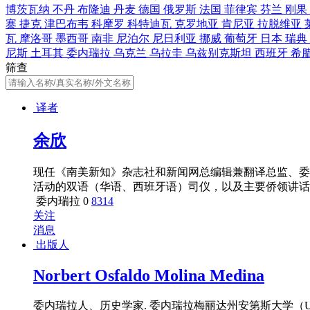
博茨瓦纳
不丹
布隆迪
丹麦
德国
俄罗斯
法国
菲律宾
芬兰
刚果
寨
捷克
津巴布韦
科摩罗
科特迪瓦
克罗地亚
肯尼亚
拉脱维亚
瓦
摩洛哥
墨西哥
南非
尼泊尔
尼日利亚
挪威
葡萄牙
日本
瑞典
尼斯
土耳其
委内瑞拉
乌克兰
乌拉圭
乌兹别克斯坦
西班牙
希
筛查
译者
余欣
现任《南美新知》杂志社和新闻网总编辑兼翻译总监、委内
活动的双语（华语、西班牙语）司仪，以及主要侨领讲话
美活动的评委。2007年创办双语（汉语、西班牙语）的全彩色《南美新知》杂志。20
委内瑞拉
0
8314
e
关注
消息
出版人
Norbert Osfaldo Molina Medina
委内瑞拉人、历史学家. 委内瑞拉梅丽达州安第斯大学（ULA