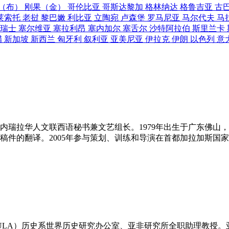
（布）
刚果（金）
哥伦比亚
哥斯达黎加
格林纳达
格鲁吉亚
古
莱索托
老挝
黎巴嫩
利比亚
立陶宛
卢森堡
罗马尼亚
马尔代夫
马
瑞士
塞尔维亚
塞拉利昂
塞内加尔
塞舌尔
沙特阿拉伯
斯里兰卡
腊
新加坡
新西兰
匈牙利
叙利亚
亚美尼亚
伊拉克
伊朗
以色列
意
瑞拉华人文联西语秘书兼文艺组长。1979年出生于广东佛山，1
稿件的翻译。2005年参与策划、训练和导演在首都加拉加斯国
11年创办《南美新知》新闻网。Yu Xin (Venezuela)Yu acts as th
）历史系世界历史研究办公室、亚非研究所全职助理教授。亚非拉研究中