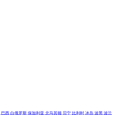
坦
巴西
白俄罗斯
保加利亚
北马其顿
贝宁
比利时
冰岛
波黑
波兰