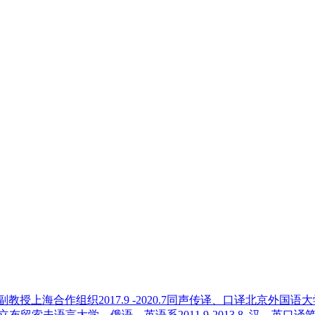
授上海合作组织2017.9 -2020.7同声传译、口译北京外国语大学
国立布留索夫语言大学，俄语—英语系2011.9-2013.8 汉—英