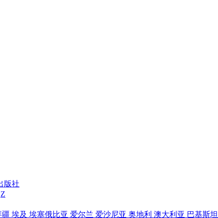
出版社
Z
拜疆
埃及
埃塞俄比亚
爱尔兰
爱沙尼亚
奥地利
澳大利亚
巴基斯